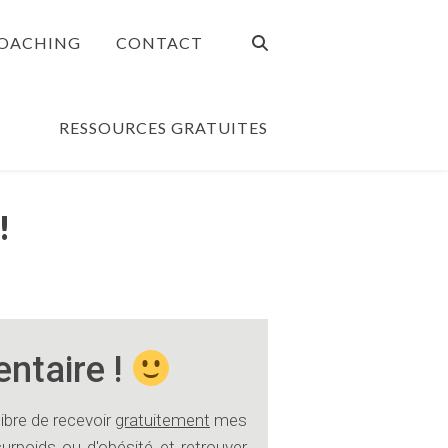
OACHING
CONTACT
RESSOURCES GRATUITES
!
ntaire !
libre de recevoir
gratuitement
mes
urpoids ou d'obésité et retrouver