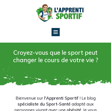
Vous êtes libre de recevoir
gratuitement
vos
exercices de sport
Croyez-vous que le sport peut
changer le cours de votre vie ?
TÉLÉCHARGER
Bienvenue sur
l'Apprenti Sportif
!
Le blog
spécialiste du Sport-Santé
adapté aux
personnes
vivant avec une
obésité
.
Je vous